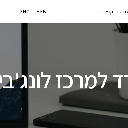
רו קשר
קריירה
HEB
|
ENG
רכז לונג'ביטי – 6